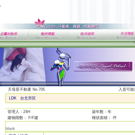
天母星不動產 No.705
入居可能日
LDK 台北市区
管理人：24H
築年数：年
建物階数：
F/F建
権状面積：
坪
blank