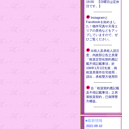
19:00 【日曜日は定休
日です。】
----------------
Instagramと
Facebookを始めまし
た！物件写真や天母エ
リアの景色などをアッ
プしていますので、ぜ
ひご覧ください。
----------------
出租人及承租人請注
意，內政部公告之房屋
「租賃定型化契約應記
載不得記載事項」於
106年1月1日生效，倘
租賃房屋作住宅使用，
請出，承租雙方使用符
----------------
合「租賃契約應記載
及不得記載事項」之房
屋租賃契約，已保障雙
方權益。
----------------
■最新情報
2021-09-10