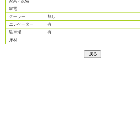
家具 / 設備
家電
クーラー
無し
エレベーター
有
駐車場
有
床材